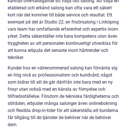
kännas överväldigande att välja rätt salong. Att välja en
etablerad och erkänd salong kan ofta vara ett säkert
kort när det kommer till både service och resultat. Ett
exempel på det är Studio 22, en frisörsalong i Linköping
vars team har omfattande erfarenhet och expertis inom
yrket. Detta säkerställer inte bara kompetens utan även
tryggheten av att personalen kontinuerligt utvecklas för
att kunna erbjuda det senaste inom hårtrender och
tekniker.
Kunder hos en välrenommerad salong kan förvänta sig
en hög nivå av professionalism och kundvård, något
som bidrar till att de går därifrån inte bara med en ny
frisyr utan också med en känsla av förnyelse och
tillfredsställelse. Förutom de tekniska färdigheterna och
stilråden, erbjuder många salonger även onlinebokning
och flexibla drop-in-tider för att säkerställa att kunderna
får tillgång till de tjänster de behöver när de behöver
dem.