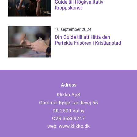
Guide till Högkvalitativ
Kroppskonst
10 september 2024
Din Guide till att Hitta den
Perfekta Frisören i Kristianstad
Adress
web:
www.klikko.dk