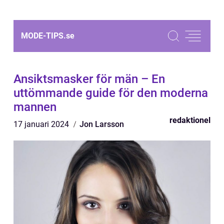
MODE-TIPS.
se
Ansiktsmasker för män – En
uttömmande guide för den moderna
mannen
redaktionel
17 januari 2024
Jon Larsson