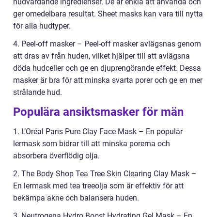
hudvårdande ingredienser. De är enkla att använda och
ger omedelbara resultat. Sheet masks kan vara till nytta
för alla hudtyper.
4. Peel-off masker – Peel-off masker avlägsnas genom
att dras av från huden, vilket hjälper till att avlägsna
döda hudceller och ge en djuprengörande effekt. Dessa
masker är bra för att minska svarta porer och ge en mer
strålande hud.
Populära ansiktsmasker för män
1. L’Oréal Paris Pure Clay Face Mask – En populär
lermask som bidrar till att minska porerna och
absorbera överflödig olja.
2. The Body Shop Tea Tree Skin Clearing Clay Mask –
En lermask med tea treeolja som är effektiv för att
bekämpa akne och balansera huden.
3. Neutrogena Hydro Boost Hydrating Gel Mask – En