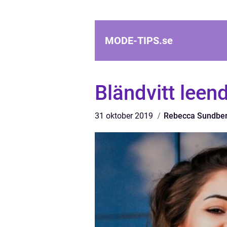
MODE-TIPS.
se
Bländvitt leend
31 oktober 2019
Rebecca Sundbe