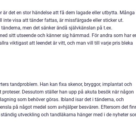
 är det en stor händelse att få dem lagade eller utbytta. Många
ll inte visa att tänder fattas, är missfärgade eller sticker ut.
 i tänderna, men det sänker ändå självkänslan på t.ex.
 med sitt utseende och känner sig hämmad. För andra som har e
lra viktigast att leendet är vitt, och man vill till varje pris bleka
orters tandproblem. Han kan fixa skenor, bryggor, implantat och
 ut proteser. Dessutom ställer han upp på akuta besök när någon
n lagning som behöver göras. Ibland isar det i tänderna, och
pensla på något medel som avhjälper besvären. Eftersom det fin
en ständig utveckling och tandläkarna hänger med i de nyheter s