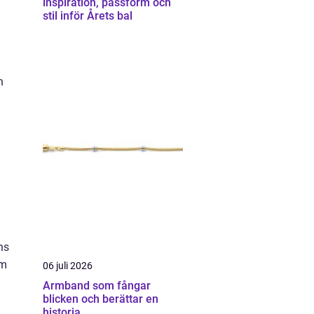
inspiration, passform och
stil inför Årets bal
n
ns
om
06 juli 2026
Armband som fångar
blicken och berättar en
historia