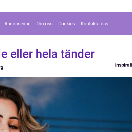
Annonsering
Om oss
Cookies
Kontakta oss
e eller hela tänder
inspirat
rg