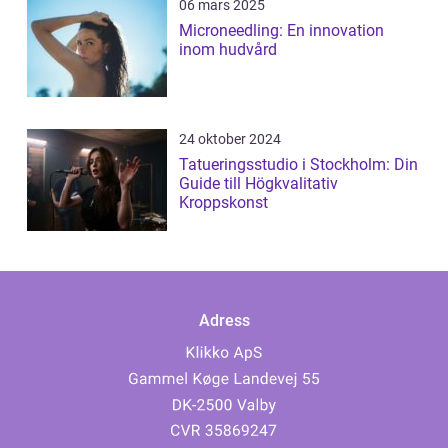
06 mars 2025
Microneedling: En innovation
inom hudvård
24 oktober 2024
Tatueringsstudio i Stockholm: Din
Guide till Högkvalitativ
Kroppskonst
Adress