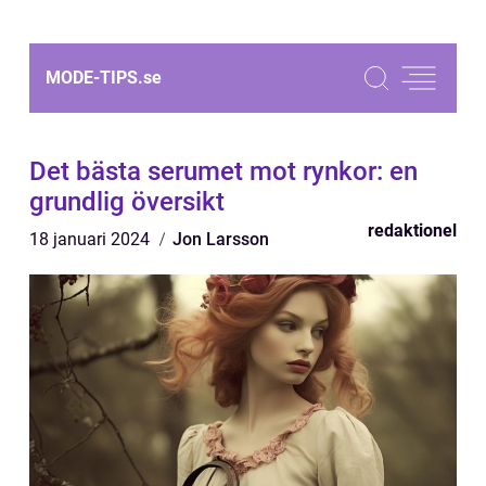
MODE-TIPS.
se
Det bästa serumet mot rynkor: en
grundlig översikt
redaktionel
18 januari 2024
Jon Larsson