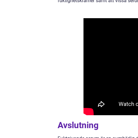
fuktighetskrämer samt att vissa seru
Avslutning