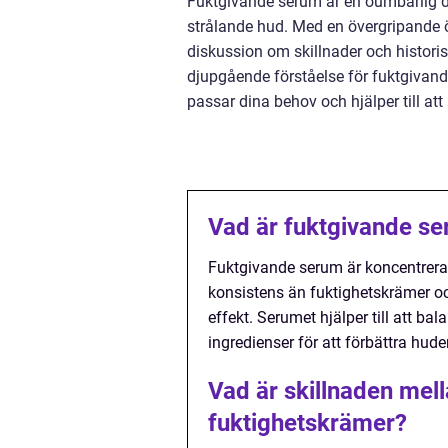
Fuktgivande serum är en oumbärlig de
strålande hud. Med en övergripande öv
diskussion om skillnader och histori
djupgående förståelse för fuktgivand
passar dina behov och hjälper till a
Vad är fuktgivande se
Fuktgivande serum är koncentrerade
konsistens än fuktighetskrämer och
effekt. Serumet hjälper till att b
ingredienser för att förbättra hude
Vad är skillnaden mel
fuktighetskrämer?