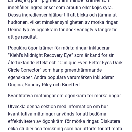
En tredje typ är ”pigmenthämmande” krämer som
innehåller ingredienser som arbutin eller kojic syra.
Dessa ingredienser hjälper till att bleka och jämna ut
hudtonen, vilket minskar synligheten av mörka ringar.
Denna typ av ögonkräm tar dock vanligtvis längre tid
att ge resultat.
Populära ögonkrämer för mörka ringar inkluderar
”Kiehl’s Midnight Recovery Eye” som är känd för sin
återfuktande effekt och ”Clinique Even Better Eyes Dark
Circle Corrector” som har pigmenthämmande
egenskaper. Andra populära varumärken inkluderar
Origins, Sunday Riley och Bioeffect.
Kvantitativa mätningar om ögonkräm för mörka ringar
Utveckla denna sektion med information om hur
kvantitativa mätningar används för att bedöma
effektiviteten av ögonkräm för mörka ringar. Diskutera
olika studier och forskning som har utförts för att mäta