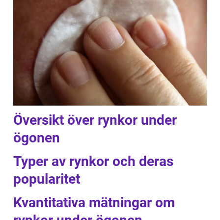
Översikt över rynkor under
ögonen
Typer av rynkor och deras
popularitet
Kvantitativa mätningar om