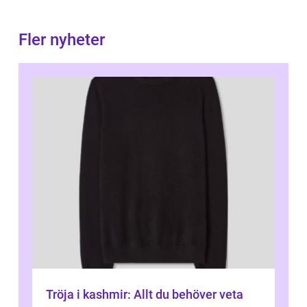
Fler nyheter
Tröja i kashmir: Allt du behöver veta