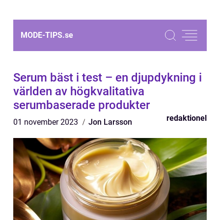
MODE-TIPS.
se
Serum bäst i test – en djupdykning i
världen av högkvalitativa
serumbaserade produkter
redaktionel
01 november 2023
Jon Larsson