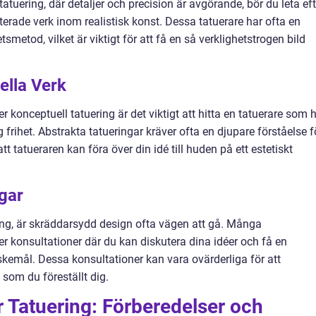
tatuering, där detaljer och precision är avgörande, bör du leta eft
rade verk inom realistisk konst. Dessa tatuerare har ofta en
metod, vilket är viktigt för att få en så verklighetstrogen bild
ella Verk
er konceptuell tatuering är det viktigt att hitta en tatuerare som 
g frihet. Abstrakta tatueringar kräver ofta en djupare förståelse f
t tatueraren kan föra över din idé till huden på ett estetiskt
gar
ring, är skräddarsydd design ofta vägen att gå. Många
r konsultationer där du kan diskutera dina idéer och få en
kemål. Dessa konsultationer kan vara ovärderliga för att
t som du föreställt dig.
r Tatuering: Förberedelser och