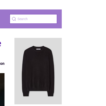
e
ion