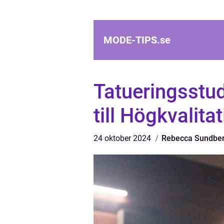
MODE-TIPS.
se
Tatueringsstud
till Högkvalit
24 oktober 2024
Rebecca Sundbe