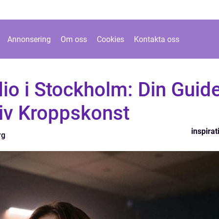
Annonsering
Om oss
Cookies
Kontakta oss
io i Stockholm: Din Guid
ativ Kroppskonst
inspirat
rg