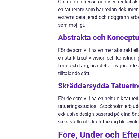
Om du är intresserad av en realistisk 
en tatuerare som har redan dokumente
extremt detaljerad och noggrann arbets
som möjligt.
Abstrakta och Konceptu
För de som vill ha en mer abstrakt ell
en stark kreativ vision och konstnärli
form och färg, och det är avgörande at
tilltalande sätt.
Skräddarsydda Tatuerin
För de som vill ha en helt unik tatue
tatueringsstudios i Stockholm erbjude
exklusive design baserad på dina öns
säkerställa att din tatuering blir exak
Före, Under och Efte