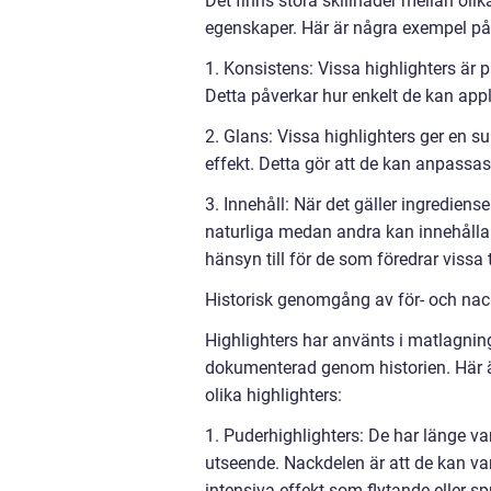
Det finns stora skillnader mellan oli
egenskaper. Här är några exempel på 
1. Konsistens: Vissa highlighters är
Detta påverkar hur enkelt de kan appl
2. Glans: Vissa highlighters ger en s
effekt. Detta gör att de kan anpassas
3. Innehåll: När det gäller ingredien
naturliga medan andra kan innehålla t
hänsyn till för de som föredrar vissa 
Historisk genomgång av för- och nack
Highlighters har använts i matlagnin
dokumenterad genom historien. Här är
olika highlighters:
1. Puderhighlighters: De har länge va
utseende. Nackdelen är att de kan v
intensiva effekt som flytande eller sp