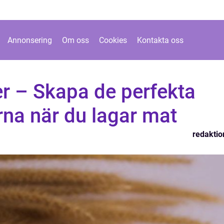
Annonsering
Om oss
Cookies
Kontakta oss
er – Skapa de perfekta
erna när du lagar mat
redaktio