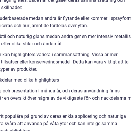
ka highlighters, både när det gäller deras sammansättning och
skillnader:
 puderbaserade medan andra är flytande eller kommer i sprayfor
iceras och hur jämnt de fördelas över ytan.
ubtil och naturlig glans medan andra ger en mer intensiv metalli
 efter olika stilar och ändamål.
ser kan highlighters variera i sammansättning. Vissa är mer
illsatser eller konserveringsmedel. Detta kan vara viktigt att ta
typer av produkter.
delar med olika highlighters
g och presentation i många år, och deras användning finns
 en översikt över några av de viktigaste för- och nackdelarna 
rit populära på grund av deras enkla applicering och naturliga
ara svåra att använda på våta ytor och kan inte ge samma
rayhighlighters.