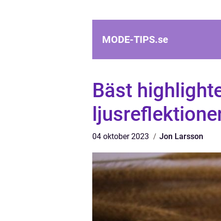
MODE-TIPS.
se
Bäst highlight
ljusreflektion
04 oktober 2023
Jon Larsson