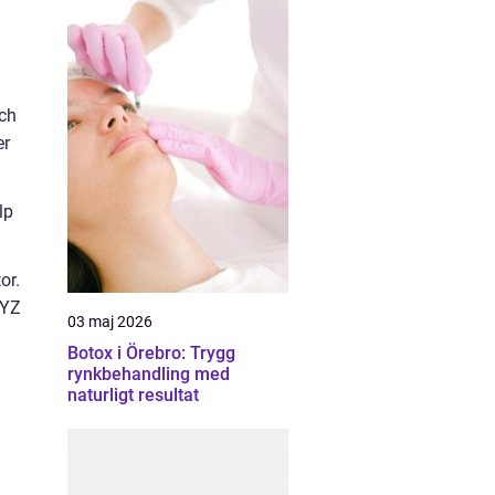
och
er
lp
or.
XYZ
03 maj 2026
Botox i Örebro: Trygg
rynkbehandling med
naturligt resultat