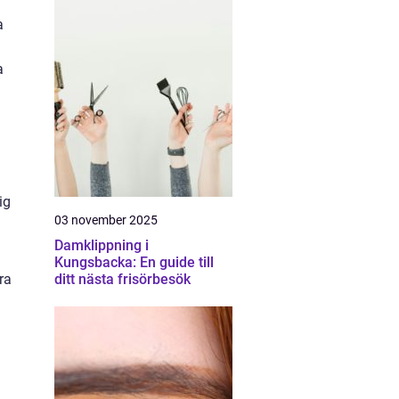
a
a
ig
03 november 2025
Damklippning i
Kungsbacka: En guide till
ra
ditt nästa frisörbesök