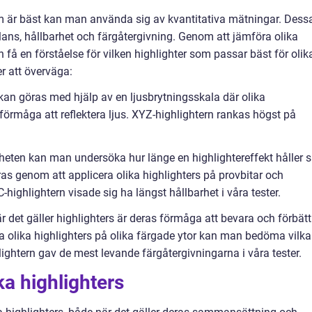
om är bäst kan man använda sig av kvantitativa mätningar. Dess
ans, hållbarhet och färgåtergivning. Genom att jämföra olika
å en förståelse för vilken highlighter som passar bäst för olik
r att överväga:
 kan göras med hjälp av en ljusbrytningsskala där olika
 förmåga att reflektera ljus. XYZ-highlightern rankas högst på
rheten kan man undersöka hur länge en highlightereffekt håller s
as genom att applicera olika highlighters på provbitar och
C-highlightern visade sig ha längst hållbarhet i våra tester.
är det gäller highlighters är deras förmåga att bevara och förbätt
a olika highlighters på olika färgade ytor kan man bedöma vilka
ightern gav de mest levande färgåtergivningarna i våra tester.
ka highlighters