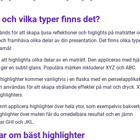
 och vilka typer finns det?
nds för att skapa ljusa reflektioner och higlights på maträtter 
ch framhäva olika delar av din presentation. Det finns olika typ
damål:
ör att highlighta olika delar av en maträtt. Den appliceras med hjä
h ger en subtil glans. Populära märken inkluderar XYZ och ABC.
 highlighter kommer vanligtvis i en flaska med en penselapplikat
n användas för att skapa strålande effekter på mat och dryck. 
ghlighters.
jämnt applicera highlighter över hela ytor, som exempelvis bakverk
highlighter över maten får du omedelbara resultat och en jämn
rar GHI och JKL.
ar om bäst highlighter