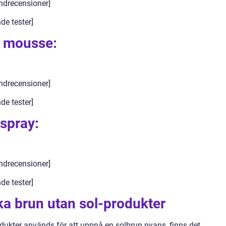
ndrecensioner]
de tester]
l mousse:
ndrecensioner]
de tester]
 spray:
ndrecensioner]
de tester]
ika brun utan sol-produkter
dukter används för att uppnå en solbrun nyans, finns det