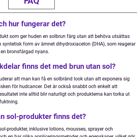
FAQ
ch hur fungerar det?
dukt som ger huden en solbrun färg utan att behöva utsättas
 en syntetisk form av ämnet dihydroxiaceton (DHA), som reagerar
 en bronsfärgad nyans.
kdelar finns det med brun utan sol?
uderar att man kan få en solbränd look utan att exponera sig
risken för hudcancer. Det är också snabbt och enkelt att
ultatet inte alltid blir naturligt och produkterna kan torka ut
fuktning.
an sol-produkter finns det?
sol-produkter, inklusive lotions, mousses, sprayer och
och en har olika appliceringsmetoder och egenskaper, vilket gör