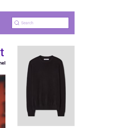
t
nel