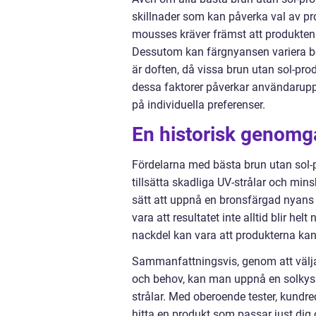
skillnader som kan påverka val av pro
mousses kräver främst att produkten
Dessutom kan färgnyansen variera b
är doften, då vissa brun utan sol-pro
dessa faktorer påverkar användarupple
på individuella preferenser.
En historisk genomg
Fördelarna med bästa brun utan sol-p
tillsätta skadliga UV-strålar och min
sätt att uppnå en bronsfärgad nyans
vara att resultatet inte alltid blir he
nackdel kan vara att produkterna kan 
Sammanfattningsvis, genom att välja 
och behov, kan man uppnå en solkysst
strålar. Med oberoende tester, kundre
hitta en produkt som passar just dig