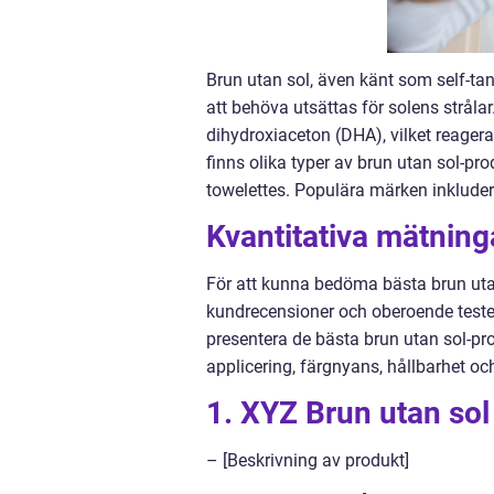
Brun utan sol, även känt som self-ta
att behöva utsättas för solens stråla
dihydroxiaceton (DHA), vilket reager
finns olika typer av brun utan sol-pr
towelettes. Populära märken inklud
Kvantitativa mätning
För att kunna bedöma bästa brun utan
kundrecensioner och oberoende tester
presentera de bästa brun utan sol-pr
applicering, färgnyans, hållbarhet och
1. XYZ Brun utan sol 
– [Beskrivning av produkt]