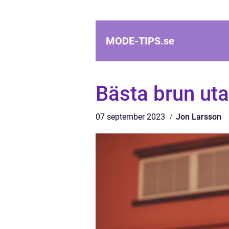
MODE-TIPS.
se
Bästa brun uta
07 september 2023
Jon Larsson