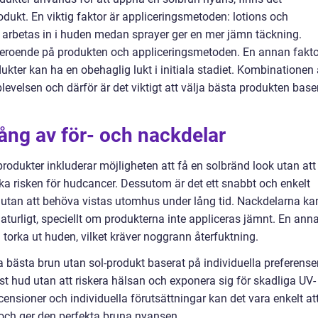
dukt. En viktig faktor är appliceringsmetoden: lotions och
 arbetas in i huden medan sprayer ger en mer jämn täckning.
eroende på produkten och appliceringsmetoden. En annan fakto
dukter kan ha en obehaglig lukt i initiala stadiet. Kombinationen
velsen och därför är det viktigt att välja bästa produkten base
ång av för- och nackdelar
rodukter inkluderar möjligheten att få en solbränd look utan att
ska risken för hudcancer. Dessutom är det ett snabbt och enkelt
 utan att behöva vistas utomhus under lång tid. Nackdelarna ka
lt naturligt, speciellt om produkterna inte appliceras jämnt. En ann
torka ut huden, vilket kräver noggrann återfuktning.
bästa brun utan sol-produkt baserat på individuella preferense
 hud utan att riskera hälsan och exponera sig för skadliga UV-
censioner och individuella förutsättningar kan det vara enkelt at
 och ger den perfekta bruna nyansen.