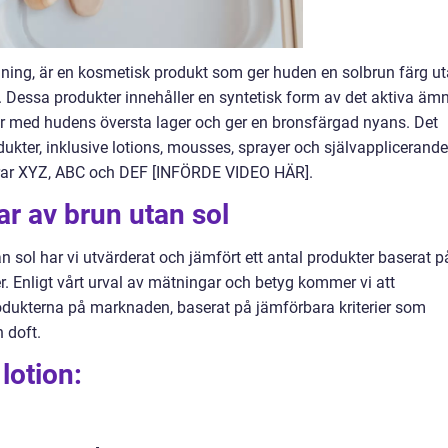
nning, är en kosmetisk produkt som ger huden en solbrun färg u
r. Dessa produkter innehåller en syntetisk form av det aktiva äm
ar med hudens översta lager och ger en bronsfärgad nyans. Det
odukter, inklusive lotions, mousses, sprayer och självapplicerande
erar XYZ, ABC och DEF [INFÖRDE VIDEO HÄR].
ar av brun utan sol
 sol har vi utvärderat och jämfört ett antal produkter baserat p
. Enligt vårt urval av mätningar och betyg kommer vi att
odukterna på marknaden, baserat på jämförbara kriterier som
 doft.
lotion: