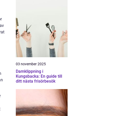
r
 av
rat
03 november 2025
Damklippning i
n
Kungsbacka: En guide till
an
ditt nästa frisörbesök
r
t