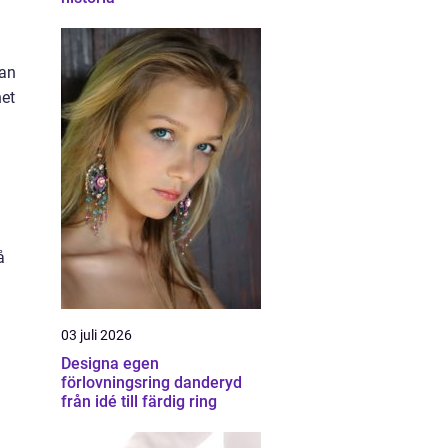
tan
net
å
03 juli 2026
Designa egen
förlovningsring danderyd
från idé till färdig ring