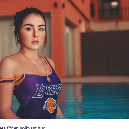
eta för en solkysst hud