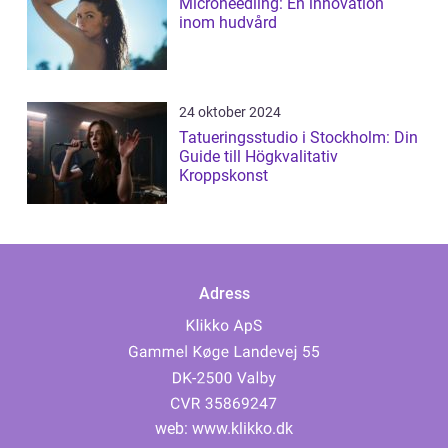
Microneedling: En innovation
inom hudvård
24 oktober 2024
Tatueringsstudio i Stockholm: Din
Guide till Högkvalitativ
Kroppskonst
Adress
web:
www.klikko.dk