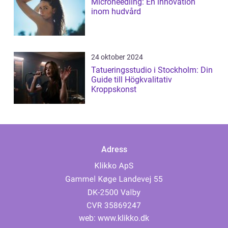
Microneedling: En innovation
inom hudvård
24 oktober 2024
Tatueringsstudio i Stockholm: Din
Guide till Högkvalitativ
Kroppskonst
Adress
web:
www.klikko.dk