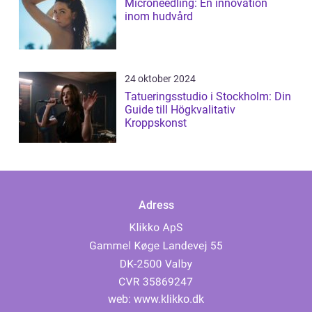
Microneedling: En innovation
inom hudvård
24 oktober 2024
Tatueringsstudio i Stockholm: Din
Guide till Högkvalitativ
Kroppskonst
Adress
web:
www.klikko.dk