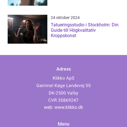
24 oktober 2024
Tatueringsstudio i Stockholm: Din
Guide till Högkvalitativ
Kroppskonst
Adress
web:
www.klikko.dk
Menu