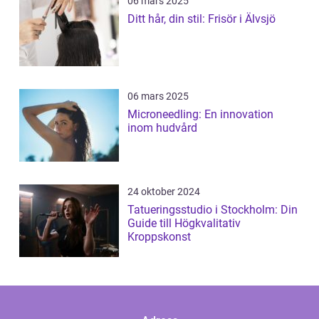
06 mars 2025
Ditt hår, din stil: Frisör i Älvsjö
06 mars 2025
Microneedling: En innovation
inom hudvård
24 oktober 2024
Tatueringsstudio i Stockholm: Din
Guide till Högkvalitativ
Kroppskonst