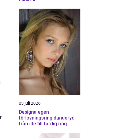
e
h
03 juli 2026
Designa egen
r
förlovningsring danderyd
från idé till färdig ring