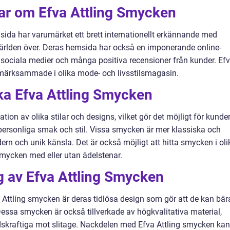
gar om Efva Attling Smycken
emsida har varumärket ett brett internationellt erkännande med
världen över. Deras hemsida har också en imponerande online-
å sociala medier och många positiva recensioner från kunder. Ef
pmärksammade i olika mode- och livsstilsmagasin.
ika Efva Attling Smycken
tion av olika stilar och designs, vilket gör det möjligt för kunde
personliga smak och stil. Vissa smycken är mer klassiska och
rn och unik känsla. Det är också möjligt att hitta smycken i oli
 smycken med eller utan ädelstenar.
 av Efva Attling Smycken
 Attling smycken är deras tidlösa design som gör att de kan bär
Dessa smycken är också tillverkade av högkvalitativa material,
dskraftiga mot slitage. Nackdelen med Efva Attling smycken kan