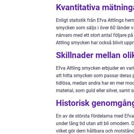
Kvantitativa mätnin
Enligt statistik från Efva Attlings h
smycken som säljs i över 60 länder 
närvaro med ett stort antal följare p
Attling smycken har också blivit up
Skillnader mellan ol
Efva Attling smycken erbjuder en varia
att hitta smycken som passar deras 
tidlösa, medan andra har en mer mode
material, som guld eller silver, samt
Historisk genomgång
En av de största fördelarna med Efva
under lång tid utan att bli omodern. 
vilket gör dem hållbara och motstån