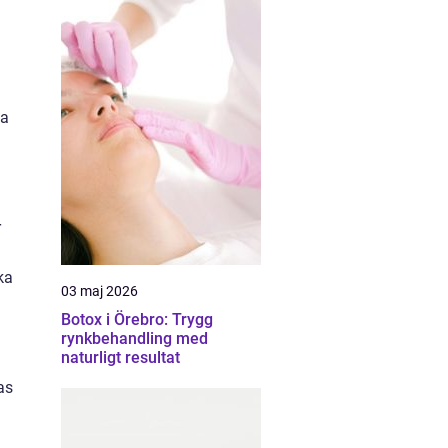
va
r
ka
03 maj 2026
Botox i Örebro: Trygg
rynkbehandling med
naturligt resultat
as