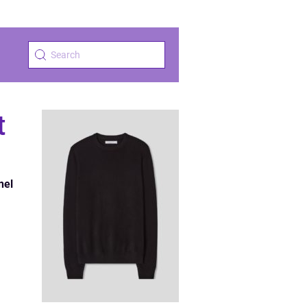
t
nel