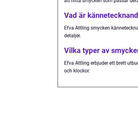
att hitta smycken som passar dera
Vad är kännetecknand
Efva Attling smycken känneteckna
detaljer.
Vilka typer av smycken
Efva Attling erbjuder ett brett ut
och klockor.