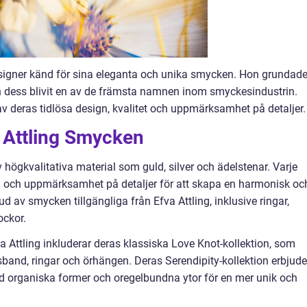
signer känd för sina eleganta och unika smycken. Hon grundad
n dess blivit en av de främsta namnen inom smyckesindustrin.
 deras tidlösa design, kvalitet och uppmärksamhet på detaljer.
a Attling Smycken
v högkvalitativa material som guld, silver och ädelstenar. Varje
 och uppmärksamhet på detaljer för att skapa en harmonisk oc
bud av smycken tillgängliga från Efva Attling, inklusive ringar,
ockor.
Attling inkluderar deras klassiska Love Knot-kollektion, som
and, ringar och örhängen. Deras Serendipity-kollektion erbjude
d organiska former och oregelbundna ytor för en mer unik och