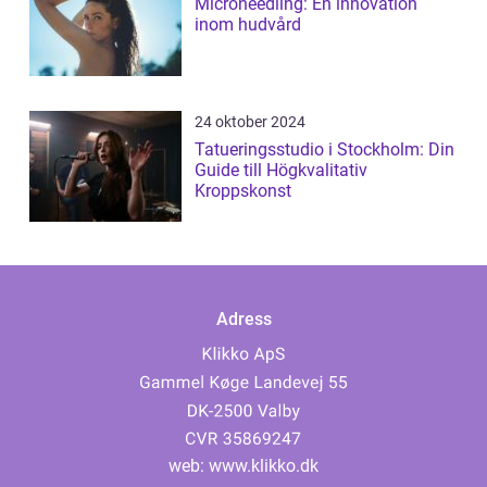
Microneedling: En innovation
inom hudvård
24 oktober 2024
Tatueringsstudio i Stockholm: Din
Guide till Högkvalitativ
Kroppskonst
Adress
web:
www.klikko.dk