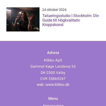
24 oktober 2024
Tatueringsstudio i Stockholm: Din
Guide till Högkvalitativ
Kroppskonst
Adress
web:
www.klikko.dk
Menu
Annonsering