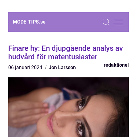
MODE-TIPS.
se
Finare hy: En djupgående analys av
hudvård för matentusiaster
redaktionel
06 januari 2024
Jon Larsson