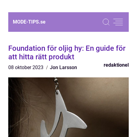
MODE-TIPS.
se
Foundation för oljig hy: En guide för
att hitta rätt produkt
redaktionel
08 oktober 2023
Jon Larsson