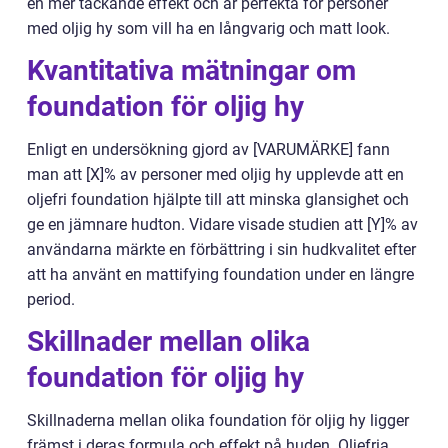
en mer täckande effekt och är perfekta för personer
med oljig hy som vill ha en långvarig och matt look.
Kvantitativa mätningar om
foundation för oljig hy
Enligt en undersökning gjord av [VARUMÄRKE] fann
man att [X]% av personer med oljig hy upplevde att en
oljefri foundation hjälpte till att minska glansighet och
ge en jämnare hudton. Vidare visade studien att [Y]% av
användarna märkte en förbättring i sin hudkvalitet efter
att ha använt en mattifying foundation under en längre
period.
Skillnader mellan olika
foundation för oljig hy
Skillnaderna mellan olika foundation för oljig hy ligger
främst i deras formula och effekt på huden. Oljefria