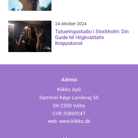
24 oktober 2024
Tatueringsstudio i Stockholm: Din
Guide till Högkvalitativ
Kroppskonst
Adress
web:
www.klikko.dk