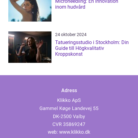
Microneedling: En innovation
inom hudvård
24 oktober 2024
Tatueringsstudio i Stockholm: Din
Guide till Högkvalitativ
Kroppskonst
Adress
web:
www.klikko.dk