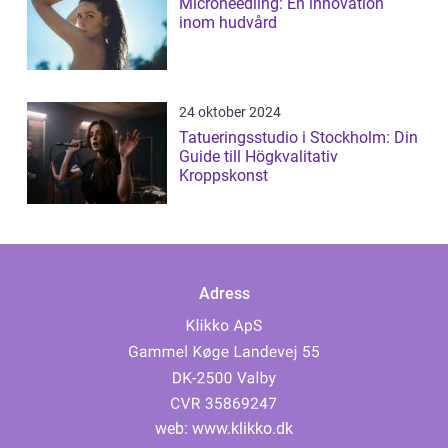
Microneedling: En innovation
inom hudvård
24 oktober 2024
Tatueringsstudio i Stockholm: Din
Guide till Högkvalitativ
Kroppskonst
Adress
web:
www.klikko.dk