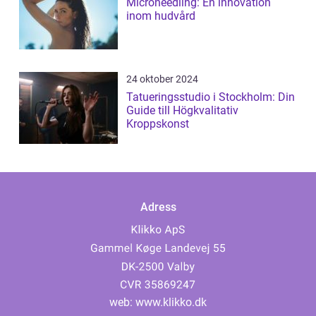
Microneedling: En innovation
inom hudvård
24 oktober 2024
Tatueringsstudio i Stockholm: Din
Guide till Högkvalitativ
Kroppskonst
Adress
web:
www.klikko.dk