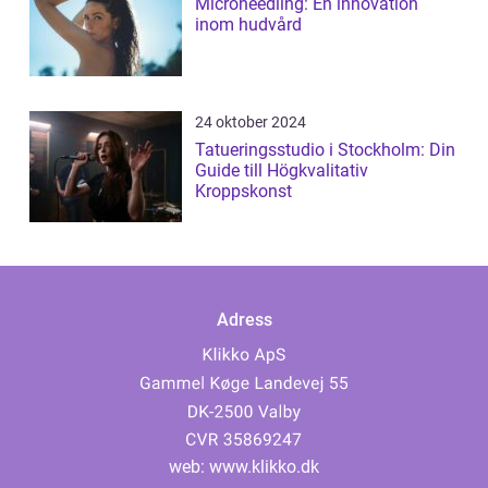
Microneedling: En innovation
inom hudvård
24 oktober 2024
Tatueringsstudio i Stockholm: Din
Guide till Högkvalitativ
Kroppskonst
Adress
web:
www.klikko.dk