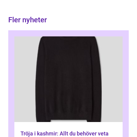
Fler nyheter
Tröja i kashmir: Allt du behöver veta