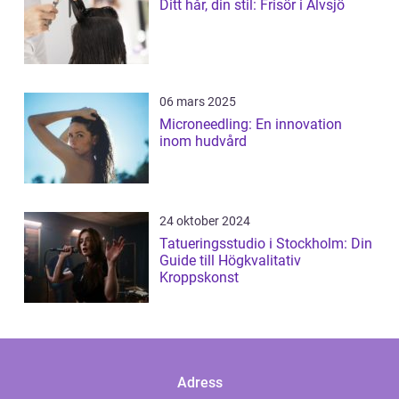
Ditt hår, din stil: Frisör i Älvsjö
06 mars 2025
Microneedling: En innovation
inom hudvård
24 oktober 2024
Tatueringsstudio i Stockholm: Din
Guide till Högkvalitativ
Kroppskonst
Adress