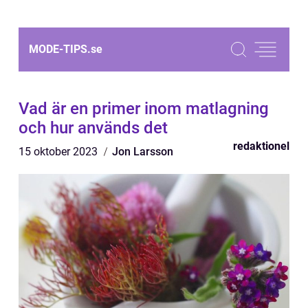
MODE-TIPS.
se
Vad är en primer inom matlagning
och hur används det
redaktionel
15 oktober 2023
Jon Larsson